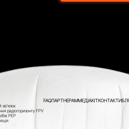
FAQ
ПАРТНЕРАМ
МЕДІАКІТ
КОНТАКТИ
БЛ
 зв'язок
ня радіогоризонту FPV
собів РЕР
яція