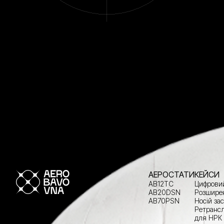
АЕРОСТАТИ
КЕЙСИ
AB12TC
Цифровий
AB20DSN
Розширен
AB70PSN
Носій за
Ретрансл
для НРК