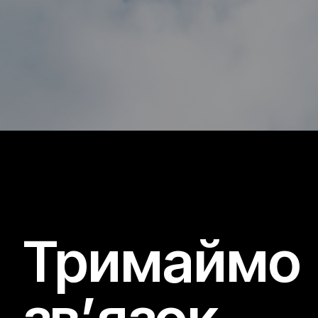
Тримаймо
зв’язок